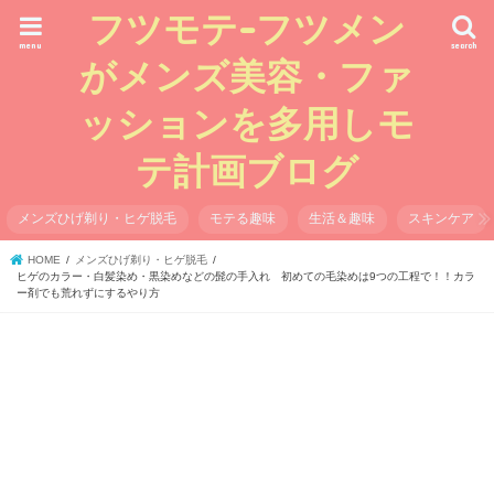
フツモテ-フツメン
menu
search
がメンズ美容・ファ
ッションを多用しモ
テ計画ブログ
メンズひげ剃り・ヒゲ脱毛
モテる趣味
生活＆趣味
スキンケア
HOME
メンズひげ剃り・ヒゲ脱毛
ヒゲのカラー・白髪染め・黒染めなどの髭の手入れ 初めての毛染めは9つの工程で！！カラ
ー剤でも荒れずにするやり方