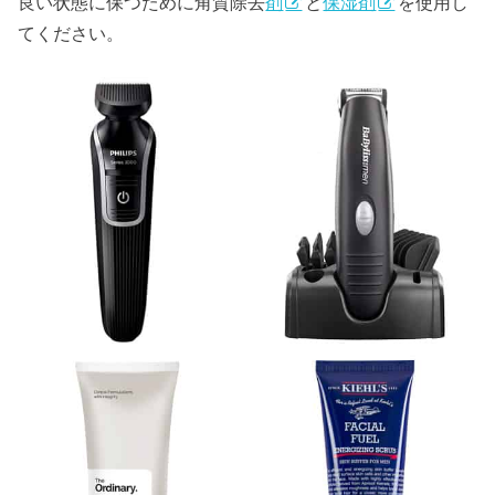
良い状態に保つために角質除去
剤
と
保湿剤
を使用し
てください。