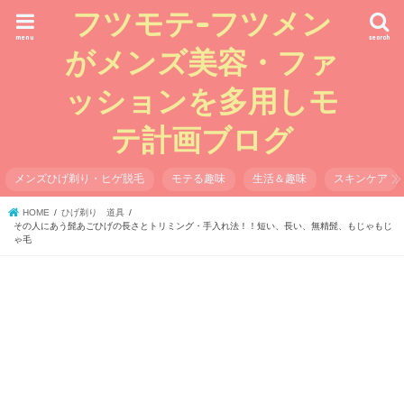
フツモテ-フツメン
menu
search
がメンズ美容・ファ
ッションを多用しモ
テ計画ブログ
メンズひげ剃り・ヒゲ脱毛
モテる趣味
生活＆趣味
スキンケア
HOME
ひげ剃り 道具
その人にあう髭あごひげの長さとトリミング・手入れ法！！短い、長い、無精髭、もじゃもじ
ゃ毛